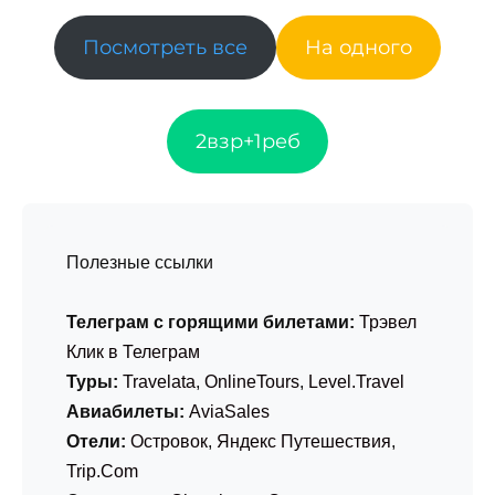
Посмотреть все
На одного
2взр+1реб
Полезные ссылки
Телеграм с горящими билетами:
Трэвел
Клик в Телеграм
Туры:
Travelata
,
OnlineTours
,
Level.Travel
Авиабилеты:
AviaSales
Отели:
Островок
,
Яндекс Путешествия
,
Trip.Com