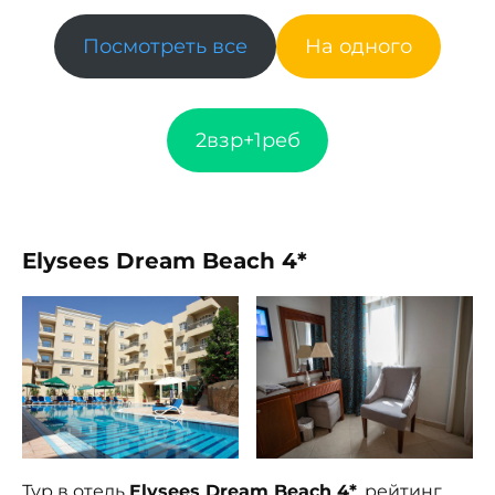
Посмотреть все
На одного
2взр+1реб
Elysees Dream Beach 4*
Тур в отель
Elysees Dream Beach 4*
, рейтинг