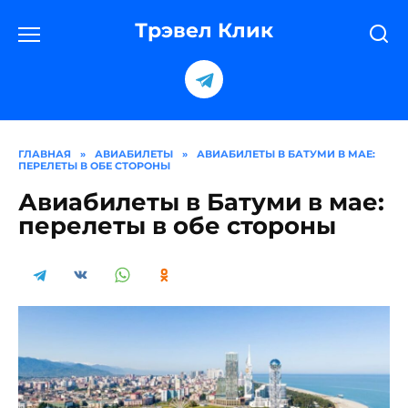
Перейти
к
Трэвел Клик
содержанию
ГЛАВНАЯ
»
АВИАБИЛЕТЫ
»
АВИАБИЛЕТЫ В БАТУМИ В МАЕ:
ПЕРЕЛЕТЫ В ОБЕ СТОРОНЫ
Авиабилеты в Батуми в мае:
перелеты в обе стороны