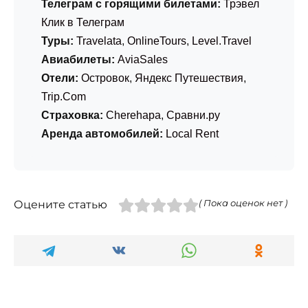
Телеграм с горящими билетами:
Трэвел
Клик в Телеграм
Туры:
Travelata
,
OnlineTours
,
Level.Travel
Авиабилеты:
AviaSales
Отели:
Островок
,
Яндекс Путешествия
,
Trip.Com
Страховка:
Cherehapa
,
Сравни.ру
Аренда автомобилей:
Local Rent
Оцените статью
( Пока оценок нет )