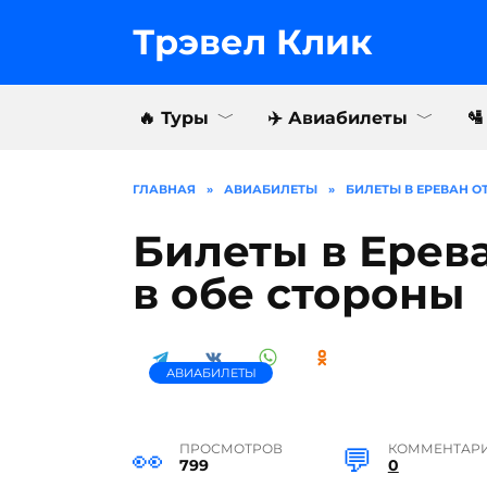
Перейти
к
Трэвел Клик
содержанию
🔥 Туры
✈️ Авиабилеты

ГЛАВНАЯ
»
АВИАБИЛЕТЫ
»
БИЛЕТЫ В ЕРЕВАН ОТ
Билеты в Ерева
в обе стороны
АВИАБИЛЕТЫ
ПРОСМОТРОВ
КОММЕНТАР
799
0