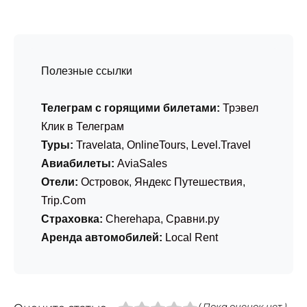
Полезные ссылки
Телеграм с горящими билетами:
Трэвел
Клик в Телеграм
Туры:
Travelata
,
OnlineTours
,
Level.Travel
Авиабилеты:
AviaSales
Отели:
Островок
,
Яндекс Путешествия
,
Trip.Com
Страховка:
Cherehapa
,
Сравни.ру
Аренда автомобилей:
Local Rent
( Пока оценок нет )