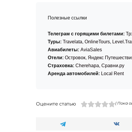
Полезные ссылки
Телеграм с горящими билетами:
Тр
Туры:
Travelata
,
OnlineTours
,
Level.Tra
Авиабилеты:
AviaSales
Отели:
Островок
,
Яндекс Путешестви
Страховка:
Cherehapa
,
Сравни.ру
Аренда автомобилей:
Local Rent
Оцените статью
( Пока о