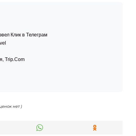
эвел Клик в Телеграм
vel
я
,
Trip.Com
ценок нет )