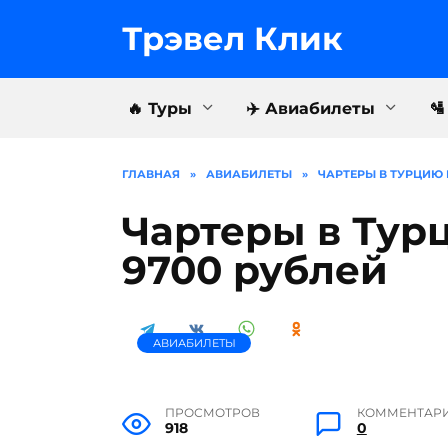
Перейти
к
Трэвел Клик
содержанию
🔥 Туры
✈️ Авиабилеты

ГЛАВНАЯ
»
АВИАБИЛЕТЫ
»
ЧАРТЕРЫ В ТУРЦИЮ 
Чартеры в Тур
9700 рублей
АВИАБИЛЕТЫ
ПРОСМОТРОВ
КОММЕНТАР
918
0