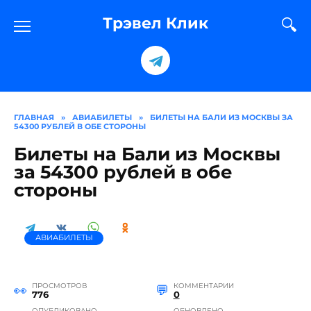
Перейти
к
Трэвел Клик
содержанию
ГЛАВНАЯ
»
АВИАБИЛЕТЫ
»
БИЛЕТЫ НА БАЛИ ИЗ МОСКВЫ ЗА
54300 РУБЛЕЙ В ОБЕ СТОРОНЫ
Билеты на Бали из Москвы
за 54300 рублей в обе
стороны
АВИАБИЛЕТЫ
ПРОСМОТРОВ
КОММЕНТАРИИ
776
0
ОПУБЛИКОВАНО
ОБНОВЛЕНО