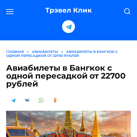
Перейти
к
Трэвел Клик
содержанию
ГЛАВНАЯ
»
АВИАБИЛЕТЫ
»
АВИАБИЛЕТЫ В БАНГКОК С
ОДНОЙ ПЕРЕСАДКОЙ ОТ 22700 РУБЛЕЙ
Авиабилеты в Бангкок с
одной пересадкой от 22700
рублей