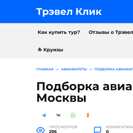
Перейти
к
Трэвел Клик
содержанию
Как купить тур?
Отзывы о Трэве
⛵️ Круизы
ГЛАВНАЯ
»
АВИАБИЛЕТЫ
»
ПОДБОРКА АВИАБИЛ
Подборка авиа
Москвы
ПРОСМОТРОВ
КОММЕНТАР
296
0