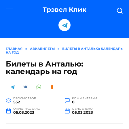
Перейти
к
Трэвел Клик
содержанию
ГЛАВНАЯ
»
АВИАБИЛЕТЫ
»
БИЛЕТЫ В АНТАЛЬЮ: КАЛЕНДАРЬ
НА ГОД
Билеты в Анталью:
календарь на год
ПРОСМОТРОВ
КОММЕНТАРИИ
552
0
ОПУБЛИКОВАНО
ОБНОВЛЕНО
05.03.2023
05.03.2023