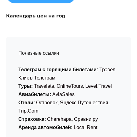
Календарь цен на год
Полезные ссылки
Телеграм с горящими билетами:
Трэвел
Клик в Телеграм
Туры:
Travelata
,
OnlineTours
,
Level.Travel
Авиабилеты:
AviaSales
Отели:
Островок
,
Яндекс Путешествия
,
Trip.Com
Страховка:
Cherehapa
,
Сравни.ру
Аренда автомобилей:
Local Rent